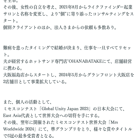
を主宰。
その後、女性の自立を考え、2021年8月からライクファインダー起業
サロンと名称を変更し、より“個”に寄り添ったコンサルティングをス
タート。
個別クライアントのほか、法人さまからの依頼も多数あり。
難病を患ったタイミングで結婚が決まり、仕事を一旦すべてリセッ
ト。
夫が経営するホットサンド専門店’OHANABATAKEにて、店舗経営
に携わる。
大阪福島店からスタートし、2024年5月からグランフロント大阪店を
2店舗目として事業拡大している。
また、個人の活動として、
ミセスコンテスト「Global Unity Japan 2023」の日本大会にて、
East Asia代表として世界大会への切符を手にする。
その後、翌年に開催されたミセスコンテスト世界大会「Mrs
Worldwide 2024」にて、準グランプリをとり、様々な賞やタイトル
で5冠の最多受賞者となる。